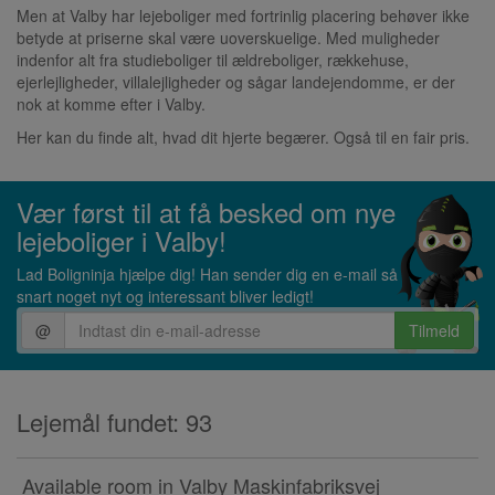
Men at Valby har lejeboliger med fortrinlig placering behøver ikke
betyde at priserne skal være uoverskuelige. Med muligheder
indenfor alt fra studieboliger til ældreboliger, rækkehuse,
ejerlejligheder, villalejligheder og sågar landejendomme, er der
nok at komme efter i Valby.
Her kan du finde alt, hvad dit hjerte begærer. Også til en fair pris.
Vær først til at få besked om nye
lejeboliger i Valby!
Lad Boligninja hjælpe dig! Han sender dig en e-mail så
snart noget nyt og interessant bliver ledigt!
@
Tilmeld
Lejemål fundet: 93
Available room in Valby Maskinfabriksvej