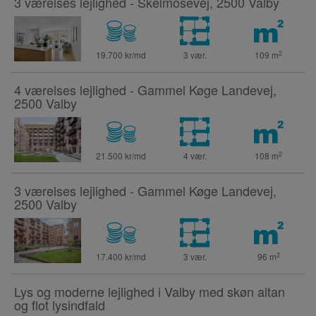
3 værelses lejlighed - Skelmosevej, 2500 Valby
2
19.700 kr/md
3 vær.
109
m
4 værelses lejlighed - Gammel Køge Landevej,
2500 Valby
2
21.500 kr/md
4 vær.
108
m
3 værelses lejlighed - Gammel Køge Landevej,
2500 Valby
2
17.400 kr/md
3 vær.
96
m
Lys og moderne lejlighed i Valby med skøn altan
og flot lysindfald