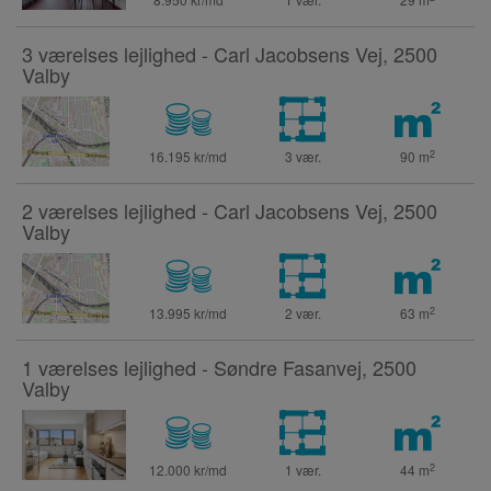
3 værelses lejlighed - Carl Jacobsens Vej, 2500
Valby
2
16.195 kr/md
3 vær.
90
m
2 værelses lejlighed - Carl Jacobsens Vej, 2500
Valby
2
13.995 kr/md
2 vær.
63
m
1 værelses lejlighed - Søndre Fasanvej, 2500
Valby
2
12.000 kr/md
1 vær.
44
m