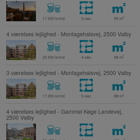
2
17.500 kr/md
3 vær.
95
m
4 værelses lejlighed - Montagehalsvej, 2500 Valby
2
20.500 kr/md
4 vær.
98
m
3 værelses lejlighed - Montagehalsvej, 2500 Valby
2
17.950 kr/md
3 vær.
88
m
4 værelses lejlighed - Gammel Køge Landevej,
2500 Valby
2