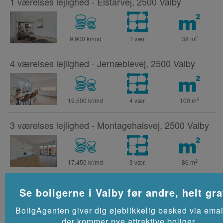
1 værelses lejlighed - Elstarvej, 2500 Valby
2
9.900 kr/md
1 vær.
38
m
4 værelses lejlighed - Jernæblevej, 2500 Valby
2
19.500 kr/md
4 vær.
100
m
3 værelses lejlighed - Montagehalsvej, 2500 Valby
2
17.450 kr/md
3 vær.
86
m
4 værelses lejlighed - Montagehalsvej, 2500 Valby
Se boligerne i
Valby
før andre, helt gra
BoligAgenten giver dig øjeblikkelig besked via emai
der kommer nye attraktive boliger.
2