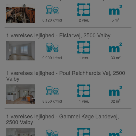
2
6.120 kr/md
2 vær.
5
m
1 værelses lejlighed - Elstarvej, 2500 Valby
2
9.900 kr/md
1 vær.
33
m
1 værelses lejlighed - Poul Reichhardts Vej, 2500
Valby
2
8.850 kr/md
1 vær.
32
m
1 værelses lejlighed - Gammel Køge Landevej,
2500 Valby