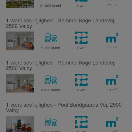
2
21.000 kr/md
4 vær.
92
m
1 værelses lejlighed - Gammel Køge Landevej,
2500 Valby
2
9.100 kr/md
1 vær.
33
m
1 værelses lejlighed - Gammel Køge Landevej,
2500 Valby
2
8.850 kr/md
1 vær.
31
m
1 værelses lejlighed - Poul Bundgaards Vej, 2500
Valby
2
8.950 kr/md
1 vær.
29
m