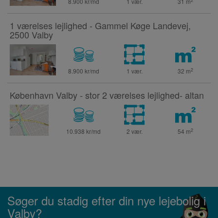
2
8.900 kr/md
1 vær.
31
m
1 værelses lejlighed - Gammel Køge Landevej,
2500 Valby
2
8.900 kr/md
1 vær.
32
m
København Valby - stor 2 værelses lejlighed- altan
2
10.938 kr/md
2 vær.
54
m
Søger du stadig efter din nye lejebolig i
Valby?