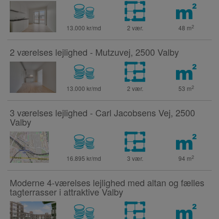
2
13.000 kr/md
2 vær.
48
m
2 værelses lejlighed - Mutzuvej, 2500 Valby
2
13.000 kr/md
2 vær.
53
m
3 værelses lejlighed - Carl Jacobsens Vej, 2500
Valby
2
16.895 kr/md
3 vær.
94
m
Moderne 4-værelses lejlighed med altan og fælles
tagterrasser i attraktive Valby