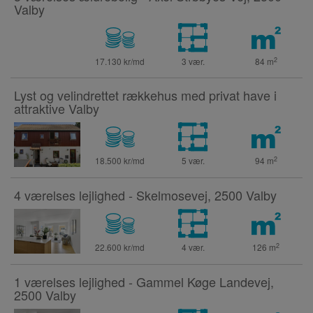
Valby
2
17.130 kr/md
3 vær.
84
m
Lyst og velindrettet rækkehus med privat have i
attraktive Valby
2
18.500 kr/md
5 vær.
94
m
4 værelses lejlighed - Skelmosevej, 2500 Valby
2
22.600 kr/md
4 vær.
126
m
1 værelses lejlighed - Gammel Køge Landevej,
2500 Valby