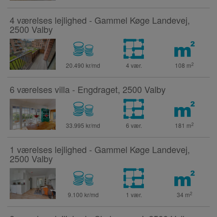
4 værelses lejlighed - Gammel Køge Landevej,
2500 Valby
2
20.490 kr/md
4 vær.
108
m
6 værelses villa - Engdraget, 2500 Valby
2
33.995 kr/md
6 vær.
181
m
1 værelses lejlighed - Gammel Køge Landevej,
2500 Valby
2
9.100 kr/md
1 vær.
34
m