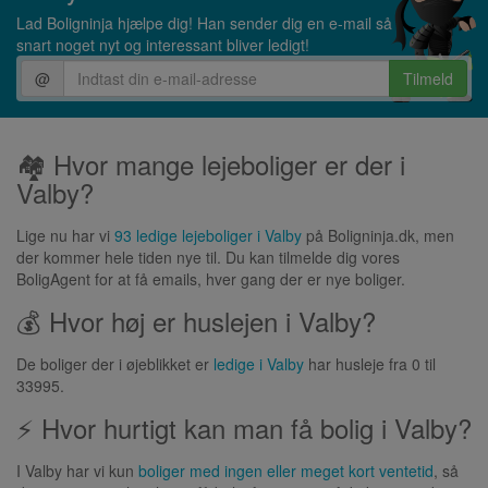
Lad Boligninja hjælpe dig! Han sender dig en e-mail så
snart noget nyt og interessant bliver ledigt!
@
Tilmeld
🏘 Hvor mange lejeboliger er der i
Valby?
Lige nu har vi
93 ledige lejeboliger i Valby
på Boligninja.dk, men
der kommer hele tiden nye til. Du kan tilmelde dig vores
BoligAgent for at få emails, hver gang der er nye boliger.
💰 Hvor høj er huslejen i Valby?
De boliger der i øjeblikket er
ledige i Valby
har husleje fra 0 til
33995.
⚡ Hvor hurtigt kan man få bolig i Valby?
I Valby har vi kun
boliger med ingen eller meget kort ventetid
, så