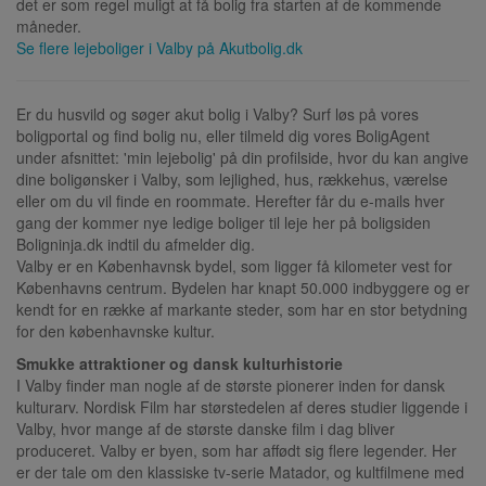
det er som regel muligt at få bolig fra starten af de kommende
måneder.
Se flere lejeboliger i
Valby
på Akutbolig.dk
Er du husvild og søger akut bolig i Valby? Surf løs på vores
boligportal og find bolig nu, eller tilmeld dig vores BoligAgent
under afsnittet: 'min lejebolig' på din profilside, hvor du kan angive
dine boligønsker i Valby, som lejlighed, hus, rækkehus, værelse
eller om du vil finde en roommate. Herefter får du e-mails hver
gang der kommer nye ledige boliger til leje her på boligsiden
Boligninja.dk indtil du afmelder dig.
Valby er en Københavnsk bydel, som ligger få kilometer vest for
Københavns centrum. Bydelen har knapt 50.000 indbyggere og er
kendt for en række af markante steder, som har en stor betydning
for den københavnske kultur.
Smukke attraktioner og dansk kulturhistorie
I Valby finder man nogle af de største pionerer inden for dansk
kulturarv. Nordisk Film har størstedelen af deres studier liggende i
Valby, hvor mange af de største danske film i dag bliver
produceret. Valby er byen, som har affødt sig flere legender. Her
er der tale om den klassiske tv-serie Matador, og kultfilmene med