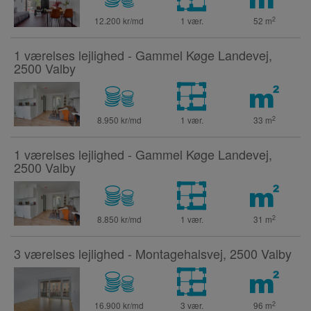
2
12.200 kr/md
1 vær.
52
m
1 værelses lejlighed - Gammel Køge Landevej,
2500 Valby
2
8.950 kr/md
1 vær.
33
m
1 værelses lejlighed - Gammel Køge Landevej,
2500 Valby
2
8.850 kr/md
1 vær.
31
m
3 værelses lejlighed - Montagehalsvej, 2500 Valby
2
16.900 kr/md
3 vær.
96
m