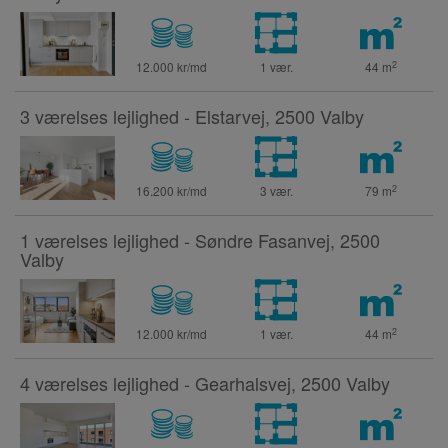
2
12.000 kr/md
1 vær.
44
m
3 værelses lejlighed - Elstarvej, 2500 Valby
2
16.200 kr/md
3 vær.
79
m
1 værelses lejlighed - Søndre Fasanvej, 2500
Valby
2
12.000 kr/md
1 vær.
44
m
4 værelses lejlighed - Gearhalsvej, 2500 Valby