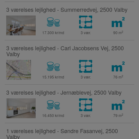
3 værelses lejlighed - Summerredvej, 2500 Valby
2
17.300 kr/md
3 vær.
90
m
3 værelses lejlighed - Carl Jacobsens Vej, 2500
Valby
2
15.195 kr/md
3 vær.
76
m
3 værelses lejlighed - Jernæblevej, 2500 Valby
2
16.450 kr/md
3 vær.
79
m
1 værelses lejlighed - Søndre Fasanvej, 2500
Valby