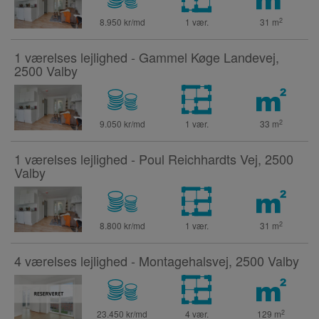
2
8.950 kr/md
1 vær.
31
m
1 værelses lejlighed - Gammel Køge Landevej,
2500 Valby
2
9.050 kr/md
1 vær.
33
m
1 værelses lejlighed - Poul Reichhardts Vej, 2500
Valby
2
8.800 kr/md
1 vær.
31
m
4 værelses lejlighed - Montagehalsvej, 2500 Valby
2
23.450 kr/md
4 vær.
129
m