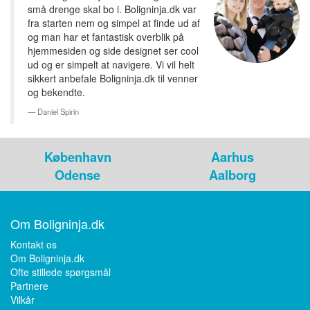
små drenge skal bo i. Boligninja.dk var
fra starten nem og simpel at finde ud af
og man har et fantastisk overblik på
hjemmesiden og side designet ser cool
ud og er simpelt at navigere. Vi vil helt
sikkert anbefale Boligninja.dk til venner
og bekendte.
Daniel Spirin
København
Aarhus
Odense
Aalborg
Om Boligninja.dk
Kontakt os
Om Boligninja.dk
Ofte stillede spørgsmål
Partnere
Vilkår