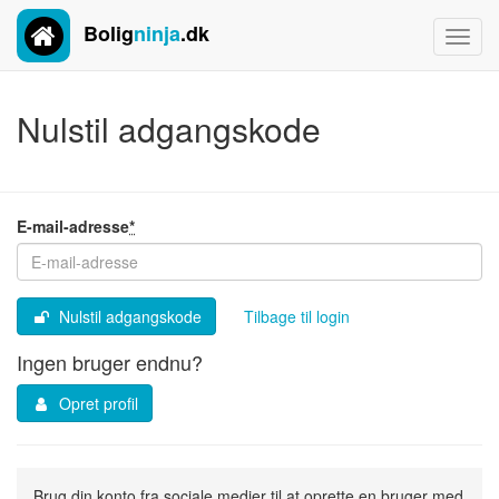
Bolig
ninja
.dk
Toggl
navig
Nulstil adgangskode
E-mail-adresse
*
Nulstil adgangskode
Tilbage til login
Ingen bruger endnu?
Opret profil
Brug din konto fra sociale medier til at oprette en bruger med