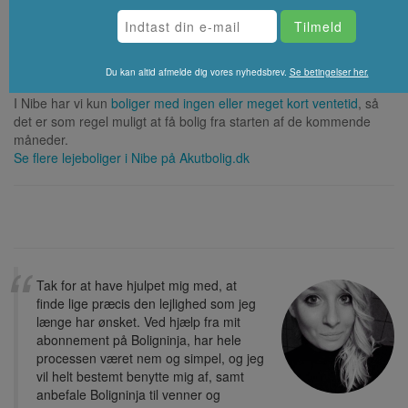
De boliger der i øjeblikket er
ledige i Nibe
har husleje fra 0 til
11041.
⚡ Hvor hurtigt kan man få bolig i Nibe?
Du kan altid afmelde dig vores nyhedsbrev.
Se betingelser her.
I Nibe har vi kun
boliger med ingen eller meget kort ventetid
, så
det er som regel muligt at få bolig fra starten af de kommende
måneder.
Se flere lejeboliger i
Nibe
på Akutbolig.dk
Tak for at have hjulpet mig med, at
finde lige præcis den lejlighed som jeg
længe har ønsket. Ved hjælp fra mit
abonnement på Boligninja, har hele
processen været nem og simpel, og jeg
vil helt bestemt benytte mig af, samt
anbefale Boligninja til venner og