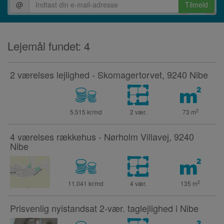
@
Tilmeld
Lejemål fundet: 4
2 værelses lejlighed - Skomagertorvet, 9240 Nibe
2
5.515 kr/md
2 vær.
73
m
4 værelses rækkehus - Nørholm Villavej, 9240
Nibe
2
11.041 kr/md
4 vær.
135
m
Prisvenlig nyistandsat 2-vær. taglejlighed i Nibe