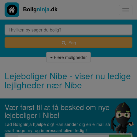
Bolig
ninja
.dk
Toggl
navig
Søg
Flere muligheder
Lejeboliger Nibe - viser nu ledige
lejligheder nær Nibe
Vær først til at få besked om nye
lejeboliger i Nibe!
Lad Boligninja hjælpe dig! Han sender dig en e-mail så
snart noget nyt og interessant bliver ledigt!