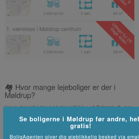
2
3.900 kr/md
3 vær.
64
m
1. værelses i Møldrup centrum
2
2.500 kr/md
1 vær.
28
m
🏘 Hvor mange lejeboliger er der i
Møldrup?
Lige nu har vi
3 ledige lejeboliger i Møldrup
på Boligninja.dk, men
der kommer hele tiden nye til. Du kan tilmelde dig vores
Se boligerne i
Møldrup
før andre, hel
BoligAgent for at få emails, hver gang der er nye boliger.
gratis!
💰 Hvor høj er huslejen i Møldrup?
BoligAgenten giver dig øjeblikkelig besked via emai