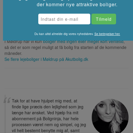
der kommer nye attraktive boliger.
De boliger der i øjeblikket er
ledige i Møldrup
har husleje fra 0 til
4290.
⚡ Hvor hurtigt kan man få bolig i
Møldrup?
Du kan altid afmelde dig vores nyhedsbrev.
Se betingelser her.
I Møldrup har vi kun
boliger med ingen eller meget kort ventetid
,
så det er som regel muligt at få bolig fra starten af de kommende
måneder.
Se flere lejeboliger i
Møldrup
på Akutbolig.dk
Tak for at have hjulpet mig med, at
finde lige præcis den lejlighed som jeg
længe har ønsket. Ved hjælp fra mit
abonnement på Boligninja, har hele
processen været nem og simpel, og jeg
vil helt bestemt benytte mig af, samt