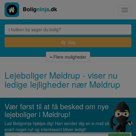
Bolig
ninja
.dk
Toggl
navig
Søg
Flere muligheder
Lejeboliger Møldrup - viser nu
ledige lejligheder nær Møldrup
Vær først til at få besked om nye
lejeboliger i Møldrup!
Lad Boligninja hjælpe dig! Han sender dig en e-mail så
snart noget nyt og interessant bliver ledigt!