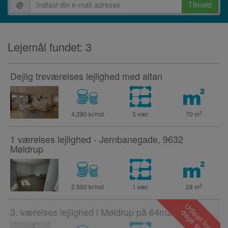
@
Tilmeld
Lejemål fundet: 3
Dejlig treværelses lejlighed med altan
2
4.290 kr/md
3 vær.
70
m
1 værelses lejlighed - Jernbanegade, 9632
Møldrup
2
2.500 kr/md
1 vær.
28
m
3. værelses lejlighed i Møldrup på 64m2