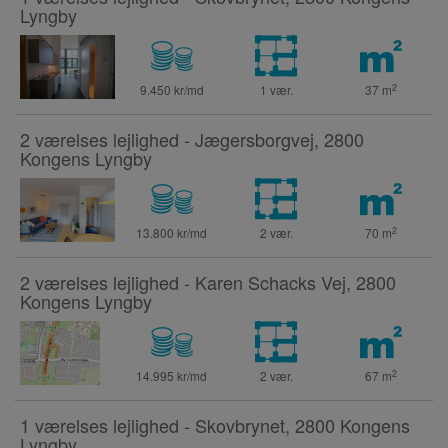
Lyngby
2
9.450 kr/md
1 vær.
37
m
2 værelses lejlighed - Jægersborgvej, 2800
Kongens Lyngby
2
13.800 kr/md
2 vær.
70
m
2 værelses lejlighed - Karen Schacks Vej, 2800
Kongens Lyngby
2
14.995 kr/md
2 vær.
67
m
1 værelses lejlighed - Skovbrynet, 2800 Kongens
Lyngby