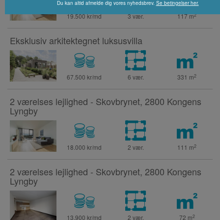
Du kan altid afmelde dig vores nyhedsbrev.
Se betingelser her.
2
19.500 kr/md
3 vær.
117
m
Eksklusiv arkitektegnet luksusvilla
2
67.500 kr/md
6 vær.
331
m
2 værelses lejlighed - Skovbrynet, 2800 Kongens
Lyngby
2
18.000 kr/md
2 vær.
111
m
2 værelses lejlighed - Skovbrynet, 2800 Kongens
Lyngby
2
13.900 kr/md
2 vær.
72
m