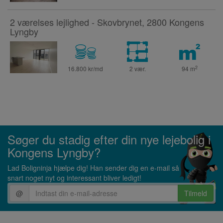
2 værelses lejlighed - Skovbrynet, 2800 Kongens
Lyngby
2
16.800 kr/md
2 vær.
94
m
Søger du stadig efter din nye lejebolig i
Kongens Lyngby?
Lad Boligninja hjælpe dig! Han sender dig en e-mail så
snart noget nyt og interessant bliver ledigt!
@
Tilmeld