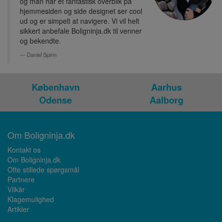
og man har et fantastisk overblik på
hjemmesiden og side designet ser cool
ud og er simpelt at navigere. Vi vil helt
sikkert anbefale Boligninja.dk til venner
og bekendte.
Daniel Spirin
København
Aarhus
Odense
Aalborg
Om Boligninja.dk
Kontakt os
Om Boligninja.dk
Ofte stillede spørgsmål
Partnere
Vilkår
Klagemulighed
Artikler