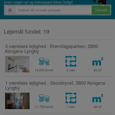
snart noget nyt og interessant bliver ledigt!
@
Tilmeld
Lejemål fundet: 19
3 værelses lejlighed - Eremitageparken, 2800
Kongens Lyngby
2
14.000 kr/md
3 vær.
62
m
1 værelses lejlighed - Skovbrynet, 2800 Kongens
Lyngby
2
11.750 kr/md
1 vær.
46
m