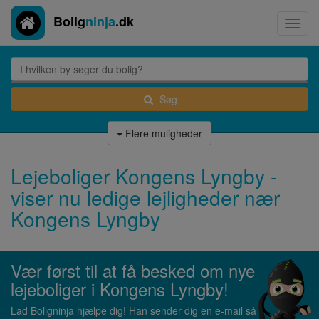
Bolig
ninja
.dk
Toggl
navig
Søg
Flere muligheder
Lejeboliger Kongens Lyngby -
viser nu ledige lejligheder nær
Kongens Lyngby
Vær først til at få besked om nye
lejeboliger i Kongens Lyngby!
Lad Boligninja hjælpe dig! Han sender dig en e-mail så