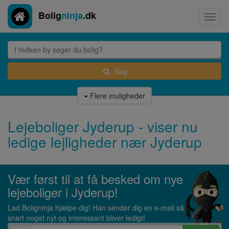
Bolig
ninja
.dk
Toggl
navig
Søg
Flere muligheder
Lejeboliger Jyderup - viser nu
ledige lejligheder nær Jyderup
Vær først til at få besked om nye
lejeboliger i Jyderup!
Lad Boligninja hjælpe dig! Han sender dig en e-mail så
snart noget nyt og interessant bliver ledigt!