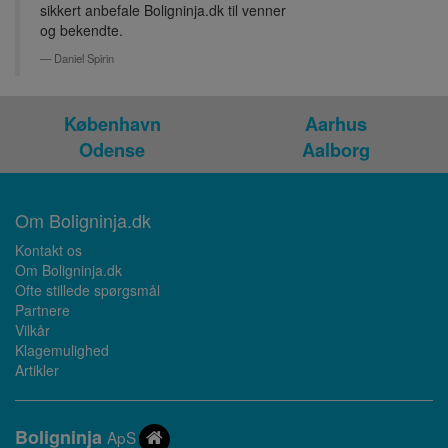
sikkert anbefale Boligninja.dk til venner
og bekendte.
Daniel Spirin
København
Aarhus
Odense
Aalborg
Om Boligninja.dk
Kontakt os
Om Boligninja.dk
Ofte stillede spørgsmål
Partnere
Vilkår
Klagemulighed
Artikler
Bolig
ninja
ApS