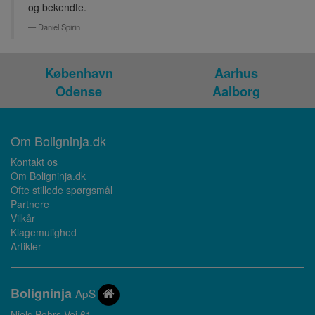
og bekendte.
Daniel Spirin
København
Aarhus
Odense
Aalborg
Om Boligninja.dk
Kontakt os
Om Boligninja.dk
Ofte stillede spørgsmål
Partnere
Vilkår
Klagemulighed
Artikler
Bolig
ninja
ApS
Niels Bohrs Vej 61