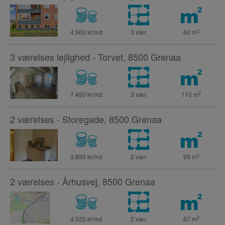
2
4.900 kr/md
3 vær.
60
m
3 værelses lejlighed - Torvet, 8500 Grenaa
2
7.450 kr/md
3 vær.
110
m
2 værelses - Storegade, 8500 Grenaa
2
3.800 kr/md
2 vær.
65
m
2 værelses - Århusvej, 8500 Grenaa
2
4.025 kr/md
2 vær.
67
m