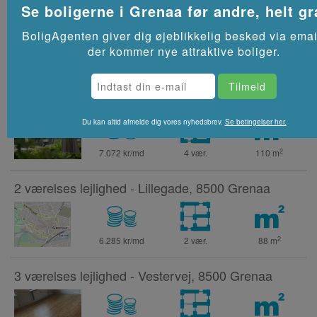
Se boligerne i
Grenaa
før andre, helt gr
4 værelses lejlighed - Fuglevænget, 8500 Grenaa
BoligAgenten giver dig øjeblikkelig besked via emai
der kommer nye attraktive boliger.
2
7.054 kr/md
4 vær.
113
m
4 værelses lejlighed - Fuglevænget, 8500 Grenaa
Du kan altid afmelde dig vores nyhedsbrev.
Se betingelser her.
2
7.072 kr/md
4 vær.
110
m
2 værelses lejlighed - Lillegade, 8500 Grenaa
2
6.285 kr/md
2 vær.
88
m
3 værelses lejlighed - Vestervej, 8500 Grenaa