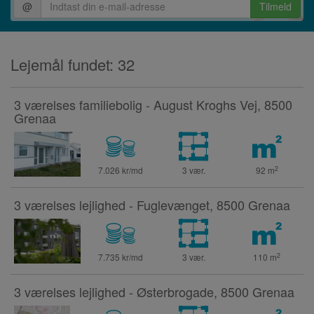
@
Tilmeld
Lejemål fundet: 32
3 værelses familiebolig - August Kroghs Vej, 8500
Grenaa
2
7.026 kr/md
3 vær.
92
m
3 værelses lejlighed - Fuglevænget, 8500 Grenaa
2
7.735 kr/md
3 vær.
110
m
3 værelses lejlighed - Østerbrogade, 8500 Grenaa