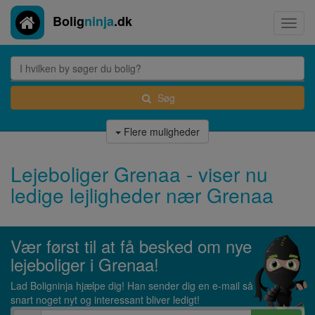
Bolig
ninja
.dk
Toggl
navig
Søg
Flere muligheder
Lejeboliger Grenaa - viser nu
ledige lejligheder nær Grenaa
Vær først til at få besked om nye
lejeboliger i Grenaa!
Lad Boligninja hjælpe dig! Han sender dig en e-mail så
snart noget nyt og interessant bliver ledigt!