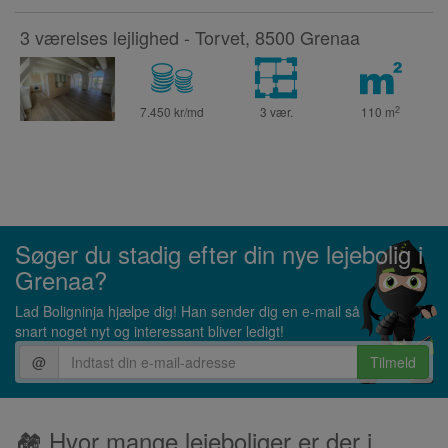
3 værelses lejlighed - Torvet, 8500 Grenaa
2
7.450 kr/md
3 vær.
110
m
Søger du stadig efter din nye lejebolig i
Grenaa?
Lad Boligninja hjælpe dig! Han sender dig en e-mail så
snart noget nyt og interessant bliver ledigt!
@
Tilmeld
🏘 Hvor mange lejeboliger er der i