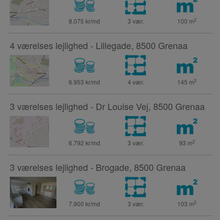
2
8.075 kr/md
3 vær.
100
m
4 værelses lejlighed - Lillegade, 8500 Grenaa
2
6.953 kr/md
4 vær.
145
m
3 værelses lejlighed - Dr Louise Vej, 8500 Grenaa
2
6.792 kr/md
3 vær.
93
m
3 værelses lejlighed - Brogade, 8500 Grenaa
2
7.900 kr/md
3 vær.
103
m