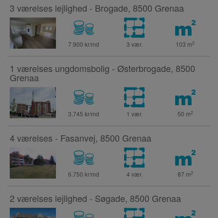
3 værelses lejlighed - Brogade, 8500 Grenaa
2
7.900 kr/md
3 vær.
103
m
1 værelses ungdomsbolig - Østerbrogade, 8500
Grenaa
2
3.745 kr/md
1 vær.
50
m
4 værelses - Fasanvej, 8500 Grenaa
2
6.750 kr/md
4 vær.
87
m
2 værelses lejlighed - Søgade, 8500 Grenaa