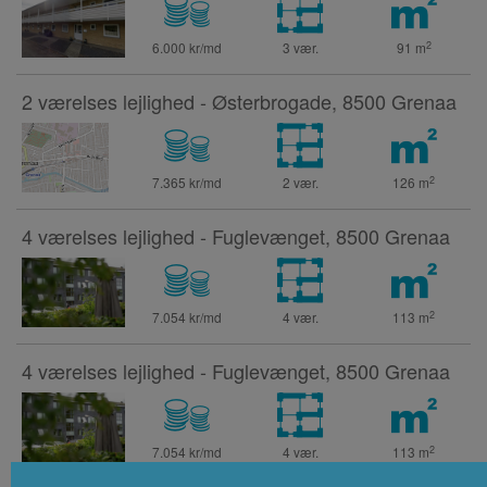
2
6.000 kr/md
3 vær.
91
m
2 værelses lejlighed - Østerbrogade, 8500 Grenaa
2
7.365 kr/md
2 vær.
126
m
4 værelses lejlighed - Fuglevænget, 8500 Grenaa
2
7.054 kr/md
4 vær.
113
m
4 værelses lejlighed - Fuglevænget, 8500 Grenaa
2
7.054 kr/md
4 vær.
113
m