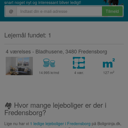
snart noget nyt og interessant bliver ledigt!
@
Tilmeld
Lejemål fundet: 1
4 værelses - Bladhusene, 3480 Fredensborg
2
14.995 kr/md
4 vær.
127
m
🏘 Hvor mange lejeboliger er der i
Fredensborg?
Lige nu har vi
1 ledige lejeboliger i Fredensborg
på Boligninja.dk,