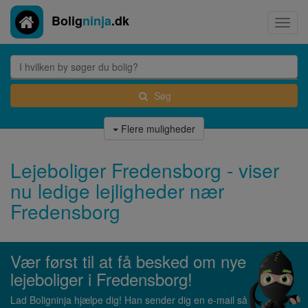
Bolig
ninja
.dk
Toggl
navig
Søg
Flere muligheder
Lejeboliger Fredensborg - viser
nu ledige lejligheder nær
Fredensborg
Vær først til at få besked om nye
lejeboliger i Fredensborg!
Lad Boligninja hjælpe dig! Han sender dig en e-mail så