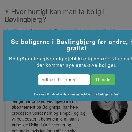
⚡ Hvor hurtigt kan man få bolig i
Bøvlingbjerg?
I Bøvlingbjerg har vi kun
boliger med ingen eller meget kort
ventetid
, så det er som regel muligt at få bolig fra starten af de
Se boligerne i
Bøvlingbjerg
før andre, 
kommende måneder.
gratis!
Se flere lejeboliger i
Bøvlingbjerg
på Akutbolig.dk
BoligAgenten giver dig øjeblikkelig besked via emai
der kommer nye attraktive boliger.
Tak for at have hjulpet mig med, at
Du kan altid afmelde dig vores nyhedsbrev.
Se betingelser her.
finde lige præcis den lejlighed som jeg
længe har ønsket. Ved hjælp fra mit
abonnement på Boligninja, har hele
processen været nem og simpel, og jeg
vil helt bestemt benytte mig af, samt
anbefale Boligninja til venner og
bekendte, hvis jeg igen står og skal