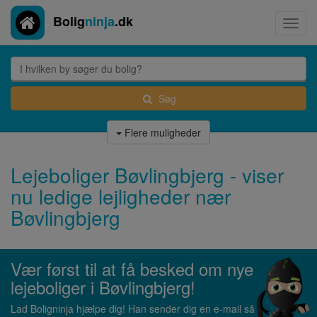
Bolig
ninja
.dk
Toggl
navig
Søg
Flere muligheder
Lejeboliger Bøvlingbjerg - viser
nu ledige lejligheder nær
Bøvlingbjerg
Vær først til at få besked om nye
lejeboliger i Bøvlingbjerg!
Lad Boligninja hjælpe dig! Han sender dig en e-mail så