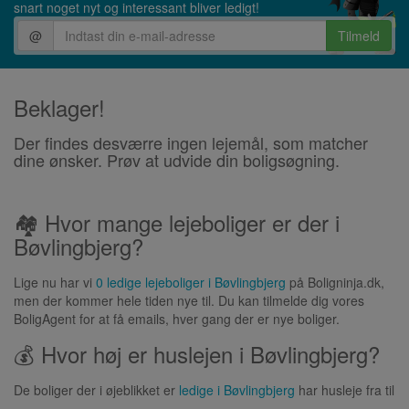
snart noget nyt og interessant bliver ledigt!
@
Tilmeld
Beklager!
Der findes desværre ingen lejemål, som matcher
dine ønsker. Prøv at udvide din boligsøgning.
🏘 Hvor mange lejeboliger er der i
Bøvlingbjerg?
Lige nu har vi
0 ledige lejeboliger i Bøvlingbjerg
på Boligninja.dk,
men der kommer hele tiden nye til. Du kan tilmelde dig vores
BoligAgent for at få emails, hver gang der er nye boliger.
💰 Hvor høj er huslejen i Bøvlingbjerg?
De boliger der i øjeblikket er
ledige i Bøvlingbjerg
har husleje fra til
.