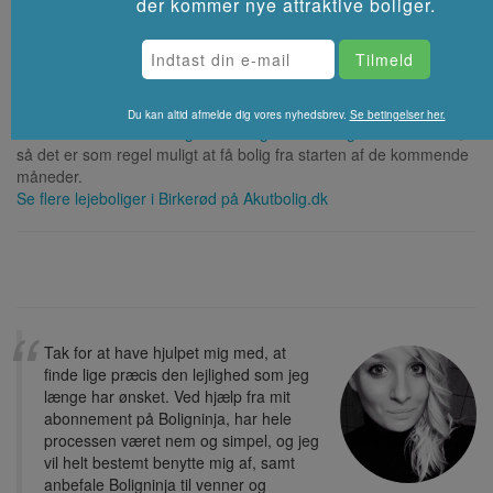
der kommer nye attraktive boliger.
36400.
⚡ Hvor hurtigt kan man få bolig i
Birkerød?
Du kan altid afmelde dig vores nyhedsbrev.
Se betingelser her.
I Birkerød har vi kun
boliger med ingen eller meget kort ventetid
,
så det er som regel muligt at få bolig fra starten af de kommende
måneder.
Se flere lejeboliger i
Birkerød
på Akutbolig.dk
Tak for at have hjulpet mig med, at
finde lige præcis den lejlighed som jeg
længe har ønsket. Ved hjælp fra mit
abonnement på Boligninja, har hele
processen været nem og simpel, og jeg
vil helt bestemt benytte mig af, samt
anbefale Boligninja til venner og