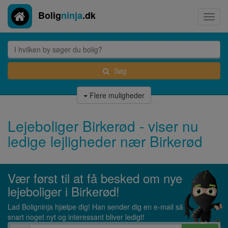
Bolig
ninja
.dk
Toggl
navig
Søg
Flere muligheder
Lejeboliger Birkerød - viser nu
ledige lejligheder nær Birkerød
Vær først til at få besked om nye
lejeboliger i Birkerød!
Lad Boligninja hjælpe dig! Han sender dig en e-mail så
snart noget nyt og interessant bliver ledigt!