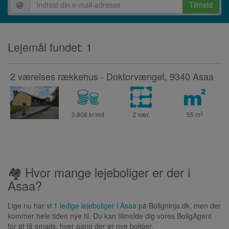
@
Tilmeld
Lejemål fundet: 1
2 værelses rækkehus - Doktorvænget, 9340 Asaa
2
3.808 kr/md
2 vær.
55
m
🏘 Hvor mange lejeboliger er der i
Asaa?
Lige nu har vi
1 ledige lejeboliger i Asaa
på Boligninja.dk, men der
kommer hele tiden nye til. Du kan tilmelde dig vores BoligAgent
for at få emails, hver gang der er nye boliger.