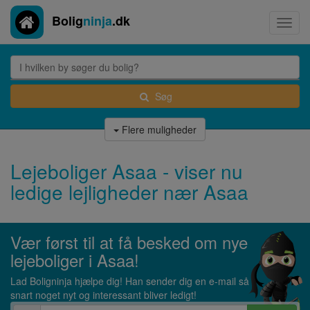
Bolig
ninja
.dk
Toggl
navig
Søg
Flere muligheder
Lejeboliger Asaa - viser nu
ledige lejligheder nær Asaa
Vær først til at få besked om nye
lejeboliger i Asaa!
Lad Boligninja hjælpe dig! Han sender dig en e-mail så
snart noget nyt og interessant bliver ledigt!