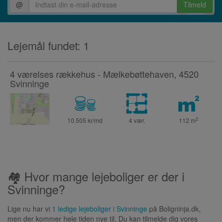
@
Tilmeld
Lejemål fundet: 1
4 værelses rækkehus - Mælkebøttehaven, 4520
Svinninge
2
10.505 kr/md
4 vær.
112
m
🏘 Hvor mange lejeboliger er der i
Svinninge?
Lige nu har vi
1 ledige lejeboliger i Svinninge
på Boligninja.dk,
men der kommer hele tiden nye til. Du kan tilmelde dig vores