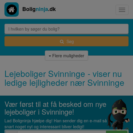
Bolig
ninja
.dk
Toggl
navig
Søg
Flere muligheder
Lejeboliger Svinninge - viser nu
ledige lejligheder nær Svinninge
Vær først til at få besked om nye
lejeboliger i Svinninge!
Lad Boligninja hjælpe dig! Han sender dig en e-mail så
snart noget nyt og interessant bliver ledigt!