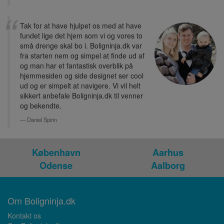
Tak for at have hjulpet os med at have
fundet lige det hjem som vi og vores to
små drenge skal bo i. Boligninja.dk var
fra starten nem og simpel at finde ud af
og man har et fantastisk overblik på
hjemmesiden og side designet ser cool
ud og er simpelt at navigere. Vi vil helt
sikkert anbefale Boligninja.dk til venner
og bekendte.
Daniel Spirin
København
Aarhus
Odense
Aalborg
Om Boligninja.dk
Kontakt os