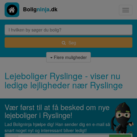
Bolig
ninja
.dk
Toggl
navig
Søg
Flere muligheder
Lejeboliger Ryslinge - viser nu
ledige lejligheder nær Ryslinge
Vær først til at få besked om nye
lejeboliger i Ryslinge!
Lad Boligninja hjælpe dig! Han sender dig en e-mail så
snart noget nyt og interessant bliver ledigt!