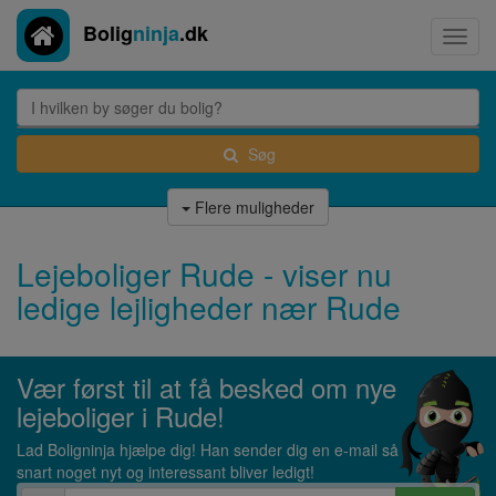
Bolig
ninja
.dk
Toggl
navig
Søg
Flere muligheder
Lejeboliger Rude - viser nu
ledige lejligheder nær Rude
Vær først til at få besked om nye
lejeboliger i Rude!
Lad Boligninja hjælpe dig! Han sender dig en e-mail så
snart noget nyt og interessant bliver ledigt!