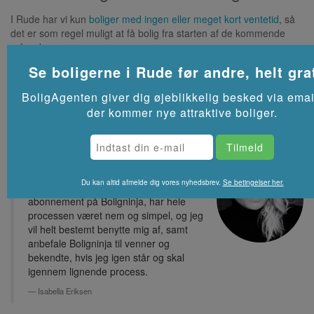
I Rude har vi kun
boliger med ingen eller meget kort ventetid
, så
det er som regel muligt at få bolig fra starten af de kommende
måneder.
Se flere lejeboliger i
Rude
på Akutbolig.dk
Se boligerne i
Rude
før andre, helt gra
BoligAgenten giver dig øjeblikkelig besked via emai
der kommer nye attraktive boliger.
Tak for at have hjulpet mig med, at
finde lige præcis den lejlighed som jeg
Du kan altid afmelde dig vores nyhedsbrev.
Se betingelser her.
længe har ønsket. Ved hjælp fra mit
abonnement på Boligninja, har hele
processen været nem og simpel, og jeg
vil helt bestemt benytte mig af, samt
anbefale Boligninja til venner og
bekendte, hvis jeg igen står og skal
igennem lignende process.
Isabella Eriksen