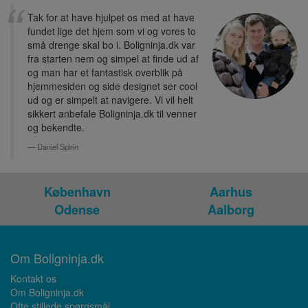
Tak for at have hjulpet os med at have
fundet lige det hjem som vi og vores to
små drenge skal bo i. Boligninja.dk var
fra starten nem og simpel at finde ud af
og man har et fantastisk overblik på
hjemmesiden og side designet ser cool
ud og er simpelt at navigere. Vi vil helt
sikkert anbefale Boligninja.dk til venner
og bekendte.
Daniel Spirin
København
Aarhus
Odense
Aalborg
Om Boligninja.dk
Kontakt os
Om Boligninja.dk
Ofte stillede spørgsmål