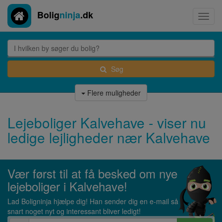
Bolig
ninja
.dk
Toggl
navig
Søg
Flere muligheder
Lejeboliger Kalvehave - viser nu
ledige lejligheder nær Kalvehave
Vær først til at få besked om nye
lejeboliger i Kalvehave!
Lad Boligninja hjælpe dig! Han sender dig en e-mail så
snart noget nyt og interessant bliver ledigt!