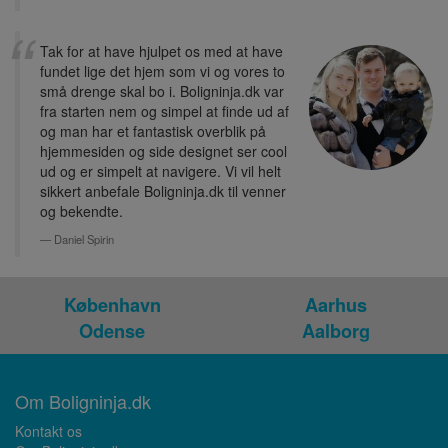
Tak for at have hjulpet os med at have
fundet lige det hjem som vi og vores to
små drenge skal bo i. Boligninja.dk var
fra starten nem og simpel at finde ud af
og man har et fantastisk overblik på
hjemmesiden og side designet ser cool
ud og er simpelt at navigere. Vi vil helt
sikkert anbefale Boligninja.dk til venner
og bekendte.
Daniel Spirin
København
Aarhus
Odense
Aalborg
Om Boligninja.dk
Kontakt os