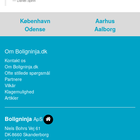
Daniel Spirin
København
Aarhus
Odense
Aalborg
Om Boligninja.dk
Kontakt os
Om Boligninja.dk
Ofte stillede spørgsmål
Partnere
Vilkår
Klagemulighed
Artikler
Bolig
ninja
ApS
Niels Bohrs Vej 61
DK-8660 Skanderborg