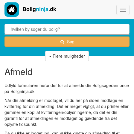
Bolig
ninja
.dk
Toggl
navig
Søg
Flere muligheder
Afmeld
Udfyld formularen herunder for at afmelde din Boligsøgerannonce
på Boligninja.dk.
Når din afmelding er modtaget, vil du her på siden modtage en
kvittering for din afmelding. Det er meget vigtigt, at du printer eller
gemmer en kopi af kvitteringen/oplysningerne, da det er din
garanti for at afmeldingen er modtaget og gældende fra det
oplyste tidspunkt.
Da du
ikke er logget ind
, kan vi ikke knytte din afmelding til et