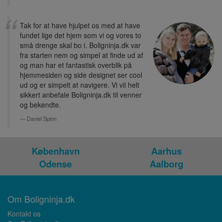
Tak for at have hjulpet os med at have
fundet lige det hjem som vi og vores to
små drenge skal bo i. Boligninja.dk var
fra starten nem og simpel at finde ud af
og man har et fantastisk overblik på
hjemmesiden og side designet ser cool
ud og er simpelt at navigere. Vi vil helt
sikkert anbefale Boligninja.dk til venner
og bekendte.
Daniel Spirin
København
Aarhus
Odense
Aalborg
Om Boligninja.dk
Kontakt os