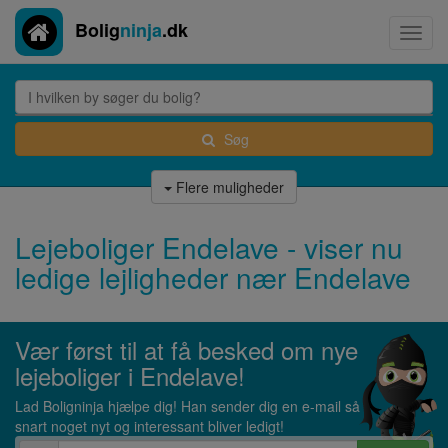
Bolig
ninja
.dk
Toggl
navig
Søg
Flere muligheder
Lejeboliger Endelave - viser nu
ledige lejligheder nær Endelave
Vær først til at få besked om nye
lejeboliger i Endelave!
Lad Boligninja hjælpe dig! Han sender dig en e-mail så
snart noget nyt og interessant bliver ledigt!