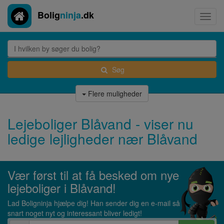
Bolig
ninja
.dk
Toggl
navig
Søg
Flere muligheder
Lejeboliger Blåvand - viser nu
ledige lejligheder nær Blåvand
Vær først til at få besked om nye
lejeboliger i Blåvand!
Lad Boligninja hjælpe dig! Han sender dig en e-mail så
snart noget nyt og interessant bliver ledigt!