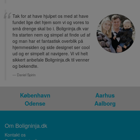
Tak for at have hjulpet os med at have
fundet lige det hjem som vi og vores to
små drenge skal bo i. Boligninja.dk var
fra starten nem og simpel at finde ud af
og man har et fantastisk overblik på
hjemmesiden og side designet ser cool
ud og er simpelt at navigere. Vi vil helt
sikkert anbefale Boligninja.dk til venner
og bekendte.
Daniel Spirin
København
Aarhus
Odense
Aalborg
Om Boligninja.dk
Kontakt os