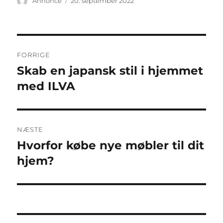
Forfatter
Udgivet
Annonce
20. september 2022
Indlægsnavigation
FORRIGE
Skab en japansk stil i hjemmet
Forrige
indlæg:
med ILVA
NÆSTE
Hvorfor købe nye møbler til dit
Næste
indlæg:
hjem?