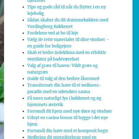
hjemmet
Tips og gode råd til når du flytter i en ny
lejebolig
Sådan skaber du dit drømmekøkken med
Vordingborg Køkkenet
Fordelene ved at bo til leje
Vælg de rette materialer til dine vinduer –
en guide for boligejere
Skab et bedre indeklima med en effektiv
ventilator på badeværelset
Valg af græs til haven: Vildt græs og
naturgræs
Guide til valg af den bedste låsesmed
Transformér din have til et wellness-
paradis med en udendørs sauna
Få mere naturligt lys i køkkenet og øg
hjemmets æstetik
Forvandl dit hjem med nye døre og vinduer
Udnyt en casino bonus til hygge i det nye
hjem
Forvandl din have med et komposit hegn
Nedbring dit energiforbrug med en