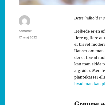
Dette indhold er 
Forfatter
Annonce
Højbede er en af
Udgivet
17. maj 2022
flere og flere at
er blevet modern
Uanset om man bo
der et hav af mu
kan man sidde p
afgrøder. Men hv
plantekasser elle
hvad man kan pl
Grønne æ