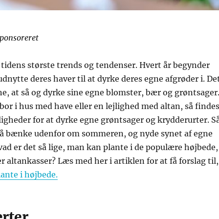
sponsoreret
 tidens største trends og tendenser. Hvert år begynder
 udnytte deres haver til at dyrke deres egne afgrøder i. De
e, at så og dyrke sine egne blomster, bær og grøntsager
r i hus med have eller en lejlighed med altan, så finde
ligheder for at dyrke egne grøntsager og krydderurter. S
å bænke udenfor om sommeren, og nyde synet af egne
ad er det så lige, man kan plante i de populære højbede,
r altankasser? Læs med her i artiklen for at få forslag til,
ante i højbede.
rter