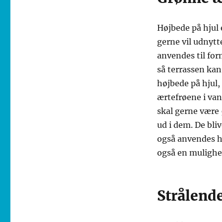
Højbede på hjul 
gerne vil udnytt
anvendes til fo
så terrassen kan
højbede på hjul
ærtefrøene i va
skal gerne være 
ud i dem. De bli
også anvendes he
også en mulighed
Strålende