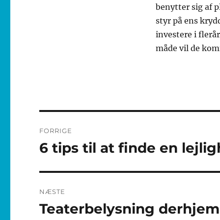
benytter sig af 
styr på ens kryd
investere i flerå
måde vil de komm
Indlægsnavigation
FORRIGE
6 tips til at finde en le
Forrige
indlæg:
NÆSTE
Teaterbelysning derhjem
Næste